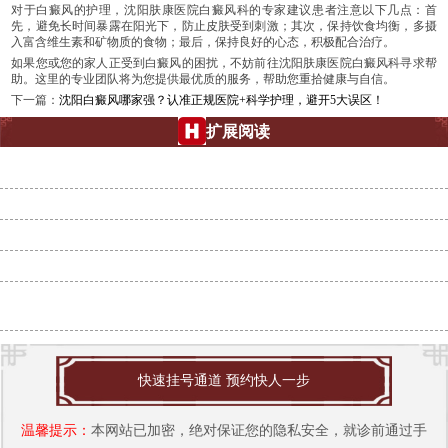
对于白癜风的护理，沈阳肤康医院白癜风科的专家建议患者注意以下几点：首
先，避免长时间暴露在阳光下，防止皮肤受到刺激；其次，保持饮食均衡，多摄
入富含维生素和矿物质的食物；最后，保持良好的心态，积极配合治疗。
如果您或您的家人正受到白癜风的困扰，不妨前往沈阳肤康医院白癜风科寻求帮
助。这里的专业团队将为您提供最优质的服务，帮助您重拾健康与自信。
下一篇：
沈阳白癜风哪家强？认准正规医院+科学护理，避开5大误区！
扩展阅读
沈阳肤康皮肤病医院：白点癫风的克星，还你健康肌肤
沈阳市哪里治疗白癜风好？沈阳肤康皮肤病医院为您解忧
沈阳白点癫风治疗全攻略：肤康医院专家带你走出误区
沈阳治白癜风哪家强？肤康皮肤病医院专业祛白更靠谱！
沈阳市哪家医院治疗白癜风好-沈阳白癜风治疗哪家强？肤康医院专业
解答，告
快速挂号通道 预约快人一步
温馨提示：
本网站已加密，绝对保证您的隐私安全，就诊前通过手