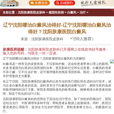
当前位置：
沈阳肤康医院皮肤科
>
顽固性疾病
>
白癜风
>
治疗
>
辽宁沈阳哪治白癜风治得好-辽宁沈阳哪治白癜风治
得好？沈阳肤康医院白癜风
(59人推荐）
来源：沈阳肤康医院皮肤科
肤康医师提醒：
沈阳肤康医院皮肤科已开通网上在线咨询挂号服务，
输入您的号码，与医生一对一交谈。
辽宁沈阳哪治白癜风治得好？沈阳肤康医院白癜风科为您解忧
白癜风是一种常见的皮肤疾病，不仅影响外貌，还会给患者带来心理上的困扰。
许多患者因为白斑的出现而感到自卑，甚至影响社交和生活质量。白癜风的危害
不容小觑，它不仅会扩散，还可能伴随其他免疫系统疾病。因此，及时治疗和科
学护理显得尤为重要。
在辽宁沈阳，沈阳肤康医院白癜风科以其专业的医疗团队和先进的治疗技术，成
为众多白癜风患者的首选。该科室专注于白癜风的诊断与治疗，拥有丰富的临床
经验和独特的治疗方案。医院采用国际领先的检查设备，能够精准分析患者的病
情，制定个性化的治疗计划。
沈阳肤康医院白癜风科的优势在于其综合治疗理念。除了传统的药物治疗，医院
还结合光疗、中医调理等多种手段，帮助患者从根源上改善病情。同时，医院注
重患者的心理疏导，提供全方位的护理指导，帮助患者树立信心，积极面对治
疗。