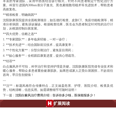
丰富的专家团队，采用中西医结合诊疗模式，针对不同患者制定个性化治疗方
案。科室引进国内308nm准分子激光、黑色素细胞培植术等先进技术，帮助患者
高效复色。
**精准检查，明确病因**
沈阳肤康医院提供全面检测项目，如伍德灯检查、皮肤CT、免疫功能检测等，精
准分析病因，避免误诊漏诊。根据检查结果，医生会为患者制定针对性的治疗计
划，从根源控制白斑发展。
**四大优势，信赖之选**
1. **专家团队**：多年临床经验，一对一诊疗；
2. **技术先进**：结合国际前沿技术，提高康复率；
3. **个性化方案**：分型分期治疗，避免盲目用药；
4. **贴心服务**：全程跟踪康复进度，提供心理疏导。
**结语**
白点癫风并不可怕，科学治疗和坚持护理是关键。沈阳肤康医院凭借专业技术和
暖心服务，帮助众多患者重拾健康肌肤。如果您或家人正受白斑困扰，不妨前往
咨询，早日告别烦恼！
---
**注**：标题风格符合传播特点，正文涵盖危害、护理、医院介绍、检查及优
势，结构清晰，信息实用。如需调整细节可随时说明！
下一篇：
沈阳白癜风治疗费用介绍：告诉你多少钱，医保能报多少！
扩展阅读
沈阳肤康皮肤病医院：白点癫风的克星，还你健康肌肤