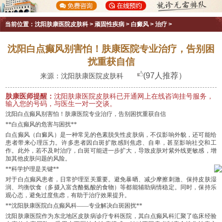
当前位置：
沈阳肤康医院皮肤科
>
顽固性疾病
>
白癜风
>
治疗
>
沈阳白点癫风别害怕！肤康医院专业治疗，告别困
扰重获自信
(97人推荐）
来源：沈阳肤康医院皮肤科
肤康医师提醒：
沈阳肤康医院皮肤科已开通网上在线咨询挂号服务，
输入您的号码，与医生一对一交谈。
沈阳白点癫风别害怕！肤康医院专业治疗，告别困扰重获自信
**白点癫风的危害与困扰**
白点癫风（白癜风）是一种常见的色素脱失性皮肤病，不仅影响外貌，还可能给
患者带来心理压力。许多患者因白斑扩散感到焦虑、自卑，甚至影响社交和工
作。此外，若不及时治疗，白斑可能进一步扩大，导致皮肤对紫外线更敏感，增
加其他皮肤问题的风险。
**科学护理是关键**
对于白点癫风患者，日常护理至关重要。避免暴晒、减少摩擦刺激、保持皮肤湿
润、均衡饮食（多摄入富含酪氨酸的食物）等都能辅助病情稳定。同时，保持乐
观心态，避免过度焦虑，有助于治疗效果提升。
**沈阳肤康医院白点癫风科——专业解决白斑困扰**
沈阳肤康医院作为东北地区皮肤病诊疗专科医院，其白点癫风科汇聚了临床经验