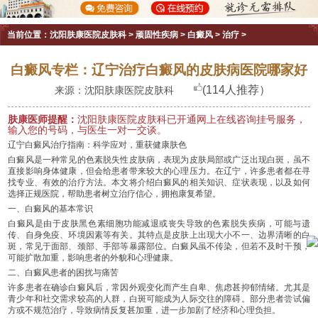
当前位置：
沈阳肤康医院皮肤科
>
顽固性疾病
>
白癜风
>
治疗
>
白癜风专栏：辽宁治疗白癜风的皮肤病医院哪家好
(114人推荐）
来源：沈阳肤康医院皮肤科
肤康医师提醒：
沈阳肤康医院皮肤科已开通网上在线咨询挂号服务，
输入您的号码，与医生一对一交谈。
辽宁白癜风治疗指南：科学应对，重获健康肤色
白癜风是一种常见的色素脱失性皮肤病，表现为皮肤局部或广泛出现白斑，虽不
直接影响身体健康，但会给患者带来较大的心理压力。在辽宁，许多患者都在寻
找专业、有效的治疗方法。本文将介绍白癜风的相关知识、症状表现，以及如何
选择正规医院，帮助患者树立治疗信心，拥抱康复希望。
一、白癜风的基本常识
白癜风是由于皮肤黑色素细胞功能减退或丧失导致的色素脱失疾病，可能与遗
传、自身免疫、环境因素等有关。其特点是皮肤上出现大小不一、边界清晰的白
斑，常见于面部、颈部、手部等暴露部位。白癜风虽不传染，但若不及时干预，
可能扩散加重，影响患者的外貌和心理健康。
二、白癜风患者的困扰与痛苦
许多患者在确诊白癜风后，常因外观变化而产生自卑、焦虑甚抑郁情绪。尤其是
青少年和社交需求较高的人群，白斑可能成为人际交往的障碍。部分患者尝试偏
方或不规范治疗，导致病情反复甚加重，进一步加剧了经济和心理负担。