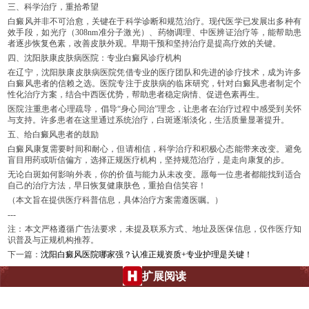
三、科学治疗，重拾希望
白癜风并非不可治愈，关键在于科学诊断和规范治疗。现代医学已发展出多种有
效手段，如光疗（308nm准分子激光）、药物调理、中医辨证治疗等，能帮助患
者逐步恢复色素，改善皮肤外观。早期干预和坚持治疗是提高疗效的关键。
四、沈阳肤康皮肤病医院：专业白癜风诊疗机构
在辽宁，沈阳肤康皮肤病医院凭借专业的医疗团队和先进的诊疗技术，成为许多
白癜风患者的信赖之选。医院专注于皮肤病的临床研究，针对白癜风患者制定个
性化治疗方案，结合中西医优势，帮助患者稳定病情、促进色素再生。
医院注重患者心理疏导，倡导“身心同治”理念，让患者在治疗过程中感受到关怀
与支持。许多患者在这里通过系统治疗，白斑逐渐淡化，生活质量显著提升。
五、给白癜风患者的鼓励
白癜风康复需要时间和耐心，但请相信，科学治疗和积极心态能带来改变。避免
盲目用药或听信偏方，选择正规医疗机构，坚持规范治疗，是走向康复的步。
无论白斑如何影响外表，你的价值与能力从未改变。愿每一位患者都能找到适合
自己的治疗方法，早日恢复健康肤色，重拾自信笑容！
（本文旨在提供医疗科普信息，具体治疗方案需遵医嘱。）
---
注：本文严格遵循广告法要求，未提及联系方式、地址及医保信息，仅作医疗知
识普及与正规机构推荐。
下一篇：
沈阳白癜风医院哪家强？认准正规资质+专业护理是关键！
扩展阅读
沈阳肤康皮肤病医院：白点癫风的克星，还你健康肌肤