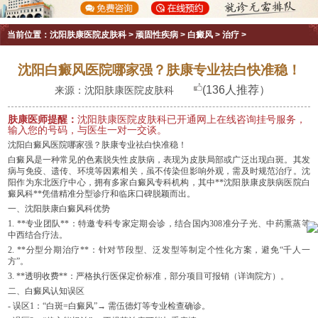
当前位置：
沈阳肤康医院皮肤科
>
顽固性疾病
>
白癜风
>
治疗
>
沈阳白癜风医院哪家强？肤康专业祛白快准稳！
(136人推荐）
来源：沈阳肤康医院皮肤科
肤康医师提醒：
沈阳肤康医院皮肤科已开通网上在线咨询挂号服务，
输入您的号码，与医生一对一交谈。
沈阳白癜风医院哪家强？肤康专业祛白快准稳！
白癜风是一种常见的色素脱失性皮肤病，表现为皮肤局部或广泛出现白斑。其发
病与免疫、遗传、环境等因素相关，虽不传染但影响外观，需及时规范治疗。沈
阳作为东北医疗中心，拥有多家白癜风专科机构，其中**沈阳肤康皮肤病医院白
癜风科**凭借精准分型诊疗和临床口碑脱颖而出。
一、沈阳肤康白癜风科优势
1. **专业团队**：特邀专科专家定期会诊，结合国内308准分子光、中药熏蒸等
中西结合疗法。
2. **分型分期治疗**：针对节段型、泛发型等制定个性化方案，避免“千人一
方”。
3. **透明收费**：严格执行医保定价标准，部分项目可报销（详询院方）。
二、白癜风认知误区
- 误区1：“白斑=白癜风”→ 需伍德灯等专业检查确诊。