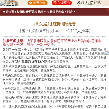
当前位置：
沈阳肤康医院皮肤科
>
皮肤常见疾病
>
脱发
>
掉头发很沈阳哪能治
(117人推荐）
来源：沈阳肤康医院皮肤科
肤康医师提醒：
沈阳肤康医院皮肤科已开通网上在线咨询挂号服务，
输入您的号码，与医生一对一交谈。
又到了一年高考季，冲过高考的莘莘学子都无比憧憬着大学生活。而高考的压
力、考后过度的放纵等等因素让考生们头发大把脱落，形象受损。掉发严重影响
他们的身心健康，让向往大学校园美好生活、年轻的大一新生们情何以堪?掉头发
很怎么办?
沈阳看皮肤病好的医院
的掉发医师告诉你。
沈阳肤康皮肤医院治脱发医师指出，掉发会损害形象，尤其是年轻人，这不仅影
响形象，还会损害身心健康，要注意调理。
1.洗头发要适当。掉发的人一定要注意自己洗头的时候，不要用指甲搔抓，或者
双手用力的揉，这样很容易加速头发的几率。另外，洗头发不宜太过频繁，更好
使用温水，以免刺激头皮。
2.多补充营养。容易掉头发的一个主要原因是头发缺乏营养，所以患者应该多吃
一些含铁、钙、锌等矿物质或者蛋白质的食物，不要吃油腻、辛辣的食物。
3.注意头部按摩。头发比较少的男性应该多注意头部的按摩，可以使用梳子将头
发梳五十下，促进头部血液循环，有利于生发、增加头发的光泽。
后，沈阳肤康皮肤病医院医生提醒大家：掉头发很怎么办?患者一定要了解自己发