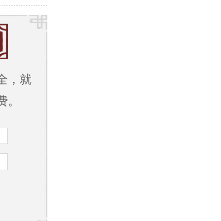
全，就
费。