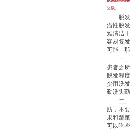
肤康医师提
交谈。
脱发是
溢性脱
难清洁
容易复
可能。那
一、患
患者之
脱发程
少用洗
勤洗头勤
二、患
肪，不
果和蔬
可以吃些