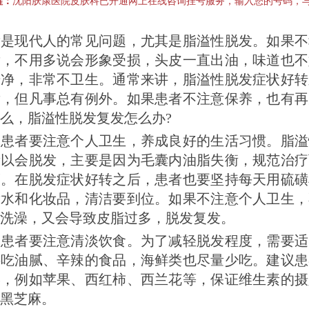
醒：
沈阳肤康医院皮肤科已开通网上在线咨询挂号服务，输入您的号码，
现代人的常见问题，尤其是脂溢性脱发。如果不
发，不用多说会形象受损，头皮一直出油，味道也不
干净，非常不卫生。通常来讲，脂溢性脱发症状好转
发，但凡事总有例外。如果患者不注意保养，也有再
么，脂溢性脱发复发怎么办?
者要注意个人卫生，养成良好的生活习惯。脂溢
所以会脱发，主要是因为毛囊内油脂失衡，规范治疗
度。在脱发症状好转之后，患者也要坚持每天用硫磺
发水和化妆品，清洁要到位。如果不注意个人卫生，
洗澡，又会导致皮脂过多，脱发复发。
者要注意清淡饮食。为了减轻脱发程度，需要适
要吃油腻、辛辣的食品，海鲜类也尽量少吃。建议患
菜，例如苹果、西红柿、西兰花等，保证维生素的摄
黑芝麻。