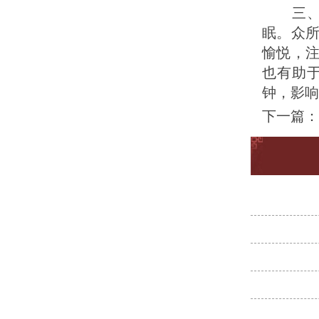
三、患
眠。众
愉悦，
也有助
钟，影响
下一篇：